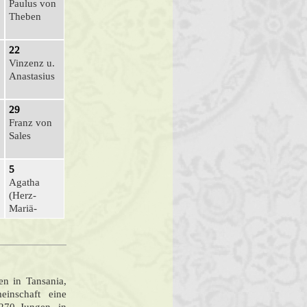
Paulus von
Theben
22
Vinzenz u.
Anastasius
29
Franz von
Sales
5
Agatha
(Herz-
Mariä-
Sühne-Sa.)
n in Tansania,
inschaft eine