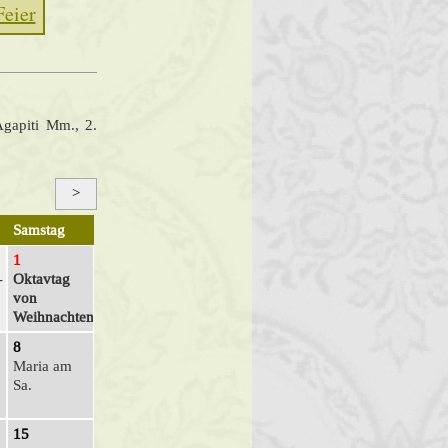
Feier
Agapiti Mm., 2.
>
Samstag
1
­
Oktavtag
von
Weihnachten
8
Maria am
Sa.
15