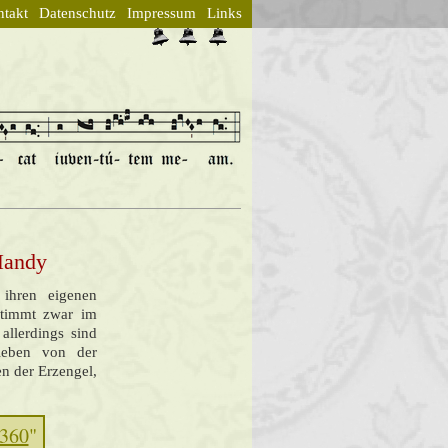
takt
Datenschutz
Impressum
Links
 Handy
 ihren eigenen
stimmt zwar im
allerdings sind
lieben von der
en der Erzengel,
 360
"