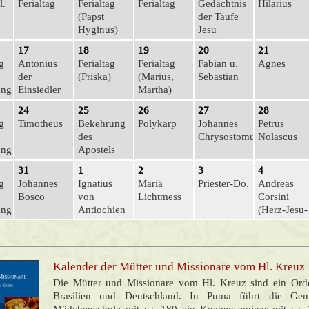
l.
Ferialtag
Ferialtag
Ferialtag
Gedächtnis
Hilarius
(Papst
der Taufe
Hyginus)
Jesu
17
18
19
20
21
g
Antonius
Ferialtag
Ferialtag
Fabian u.
Agnes
der
(Priska)
(Marius,
Sebastian
ung
Einsiedler
Martha)
24
25
26
27
28
g
Timotheus
Bekehrung
Polykarp
Johannes
Petrus
des
Chrysostomus
Nolascus
ung
Apostels
Paulus
31
1
2
3
4
g
Johannes
Ignatius
Mariä
Prie­ster-Do.
Andreas
Bosco
von
Lichtmess
Corsini
ung
Antiochien
(Herz-Jesu-
Fr.)
Kalender der Mütter und Missionare vom Hl. Kreuz
Die Mütter und Missionare vom Hl. Kreuz sind ein Orde
Brasilien und Deutschland. In Puma führt die Geme