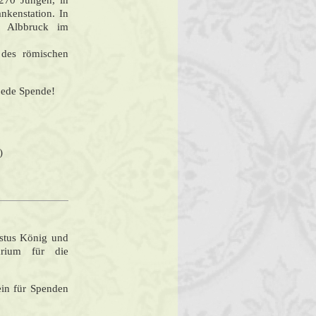
270 Jungen, in
kenstation. In
n Albbruck im
m des römischen
 jede Spende!
)
istus König und
darium für die
ein für Spenden