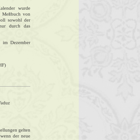
Kalender
wurde
as Meßbuch von
soll sowohl der
hnur durch das
rst im Dezember
HF)
Vaduz
tellungen gelten
, wenn der neue