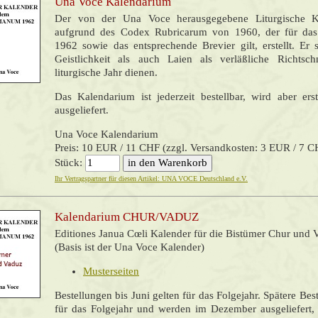
Una Voce Kalendarium
Der von der Una Voce herausgegebene Liturgische 
aufgrund des Codex Rubricarum von 1960, der für d
1962 sowie das entsprechende Brevier gilt, erstellt. Er 
Geistlichkeit als auch Laien als verläßliche Richtsc
liturgische Jahr dienen.
Das Kalendarium ist jederzeit bestellbar, wird aber e
ausgeliefert.
Una Voce Kalendarium
Preis: 10 EUR / 11 CHF (zzgl. Versandkosten: 3 EUR / 7 C
Stück:
Ihr Vertragspartner für diesen Artikel: UNA VOCE Deutschland e.V.
Kalendarium CHUR/VADUZ
Editiones Janua Cœli
Kalender für die Bistümer Chur und 
(Basis ist der Una Voce Kalender)
Musterseiten
Bestellungen bis Juni gelten für das Folgejahr. Spätere Bes
für das Folgejahr und werden im Dezember ausgeliefert