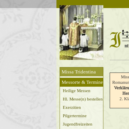
Missa Tridentina
Miss
Messorte & Termine
Romanum
Verklär
Heilige Messen
Her
2. Kl
Hl. Messe(n) bestellen
Exerzitien
Pilgertermine
Jugendfreizeiten