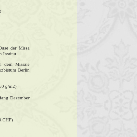
)
 Oase der Missa
 Institut.
ch dem Missale
zbistum Berlin
250 g/m2)
Anfang Dezember
 0 CHF)