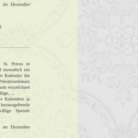
ls im Dezember
)
 St. Petrus in
d monatlich ein
m Kalender die
esterseminars
rin verzeichnet
üge, ...
es Kalenders je
e herausgebende
willige Spende
ls im Dezember