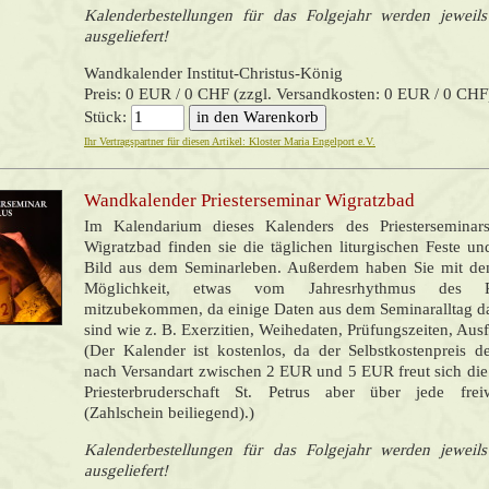
Kalenderbestellungen für das Folgejahr werden jewei
ausgeliefert!
Wandkalender Institut-Christus-König
Preis: 0 EUR / 0 CHF (zzgl. Versandkosten: 0 EUR / 0 CHF
Stück:
Ihr Vertragspartner für diesen Artikel: Kloster Maria Engelport e.V.
Wandkalender Priesterseminar Wigratzbad
Im Kalendarium dieses Kalenders des Priesterseminars
Wigratzbad finden sie die täglichen liturgischen Feste un
Bild aus dem Seminarleben. Außerdem haben Sie mit de
Möglichkeit, etwas vom Jahresrhythmus des Pri
mitzubekommen, da einige Daten aus dem Seminaralltag da
sind wie z. B. Exerzitien, Weihedaten, Prüfungszeiten, Ausfl
(Der Kalender ist kostenlos, da der Selbstkostenpreis d
nach Versandart zwischen 2 EUR und 5 EUR freut sich di
Priesterbruderschaft St. Petrus aber über jede frei
(Zahlschein beiliegend).)
Kalenderbestellungen für das Folgejahr werden jewei
ausgeliefert!