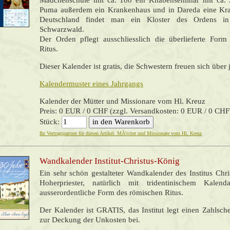
Mädchenschule mit ca. 180 ein Knabenseminar mit ca. 
Puma außerdem ein Krankenhaus und in Dareda eine Kran
Deutschland findet man ein Kloster des Ordens i
Schwarzwald.
Der Orden pflegt ausschliesslich die überlieferte For
Ritus.
Dieser Kalender ist gratis, die Schwestern freuen sich über
Kalendermuster eines Jahrgangs
Kalender der Mütter und Missionare vom Hl. Kreuz
Preis: 0 EUR / 0 CHF (zzgl. Versandkosten: 0 EUR / 0 CHF
Stück:
Ihr Vertragspartner für diesen Artikel: MÃ¼tter und Missionare vom Hl. Kreuz
Wandkalender Institut-Christus-König
Ein sehr schön gestalteter Wandkalender des Institus Chr
Hoherpriester, natürlich mit tridentinischem Kalen
ausserordentliche Form des römischen Ritus.
Der Kalender ist GRATIS, das Institut legt einen Zahlsch
zur Deckung der Unkosten bei.