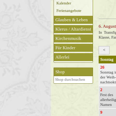
Kalender
Ferienangebote
Glauben & Leben
6. August
Klerus / Altardienst
In Transfi
Klasse, Fa
Kirchenmusik
Für Kinder
<
Allerlei
Sonntag
26
Shop
Sonntag i
der Weih­
nachts­ok
2
Fest des
allerheili
Namen
Jesu
9