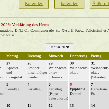
Kalender
kalender
Äußere 
 2026: Verklärung des Herrn
guratione D.N.I.C., Commemoratio Ss. Xysti II Papæ, Felicissimi et 
rbe: weiss
Januar 2028
Montag
Dienstag
Mittwoch
Donnerstag
Freitag
27
28
29
30
31
n
Apostel
Fest der
Weihnachts­
Weihnachts­
Weihnachts
und
unschuldigen
oktav
oktav
oktav
tav
Evangelist
Kinder
(Thomas
(Silvester)
Johannes
Becket)
3
4
5
6
7
Ferialtag
Ferialtag
Ferialtag
Epiphania
Herz-Jesu-
gsten
(Papst
Domini
Fr.
Telesphorus)
10
11
12
13
14