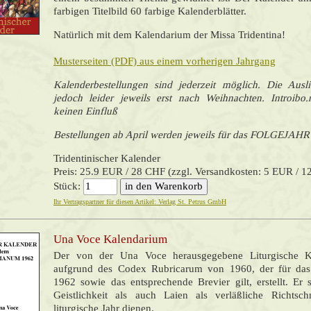
farbigen Titelbild 60 farbige Kalenderblätter.
Natürlich mit dem Kalendarium der Missa Tridentina!
Musterseiten (PDF) aus einem vorherigen Jahrgang
Kalenderbestellungen sind jederzeit möglich. Die Ausli
jedoch leider jeweils erst nach Weihnachten. Introibo.
keinen Einfluß
Bestellungen ab April werden jeweils für das FOLGEJAHR
Tridentinischer Kalender
Preis: 25.9 EUR / 28 CHF (zzgl. Versandkosten: 5 EUR / 
Stück:
Ihr Vertragspartner für diesen Artikel: Verlag St. Petrus GmbH
Una Voce Kalendarium
Der von der Una Voce herausgegebene Liturgische 
aufgrund des Codex Rubricarum von 1960, der für d
1962 sowie das entsprechende Brevier gilt, erstellt. Er 
Geistlichkeit als auch Laien als verläßliche Richtsc
liturgische Jahr dienen.