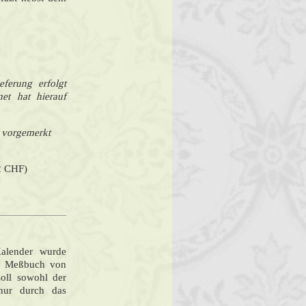
eferung erfolgt
net hat hierauf
 vorgemerkt
12 CHF)
Kalender
wurde
as Meßbuch von
soll sowohl der
hnur durch das