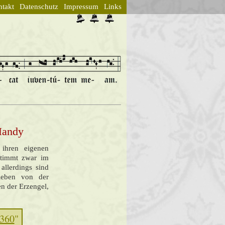
takt
Datenschutz
Impressum
Links
 Handy
 ihren eigenen
stimmt zwar im
allerdings sind
lieben von der
en der Erzengel,
 360
"