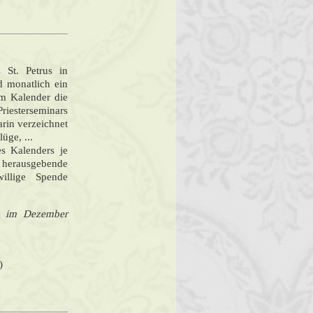
 St. Petrus in
d monatlich ein
m Kalender die
esterseminars
rin verzeichnet
üge, ...
es Kalenders je
e herausgebende
willige Spende
ls im Dezember
)