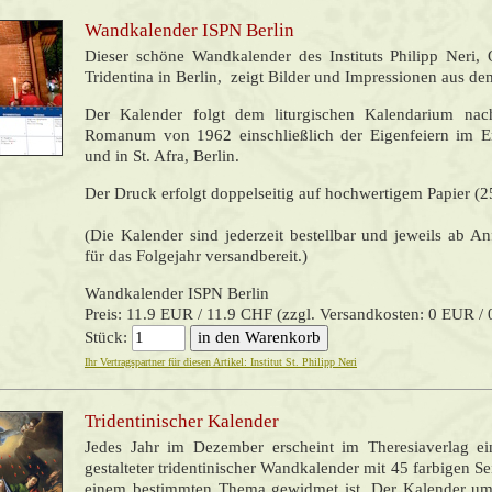
Wandkalender ISPN Berlin
Dieser schöne Wandkalender des Instituts Philipp Neri,
Tridentina in Berlin, zeigt Bilder und Impressionen aus dem
Der Kalender folgt dem liturgischen Kalendarium na
Romanum von 1962 einschließlich der Eigenfeiern im Er
und in St. Afra, Berlin.
Der Druck erfolgt doppelseitig auf hochwertigem Papier (
(Die Kalender sind jederzeit bestellbar und jeweils ab 
für das Folgejahr versandbereit.)
Wandkalender ISPN Berlin
Preis: 11.9 EUR / 11.9 CHF (zzgl. Versandkosten: 0 EUR /
Stück:
Ihr Vertragspartner für diesen Artikel: Institut St. Philipp Neri
Tridentinischer Kalender
Jedes Jahr im Dezember erscheint im Theresiaverlag e
gestalteter tridentinischer Wandkalender mit 45 farbigen Sei
einem bestimmten Thema gewidmet ist. Der Kalender um