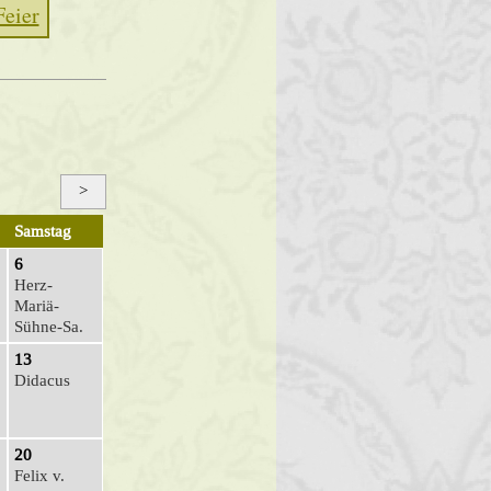
Feier
>
Samstag
6
Herz-
Mariä-
Sühne-Sa.
13
Didacus
20
Felix v.