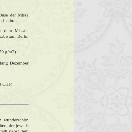
 Oase der Missa
 Institut.
ch dem Missale
zbistum Berlin
250 g/m2)
Anfang Dezember
 0 CHF)
in wunderschön
ten, der jeweils
faßt nebst dem