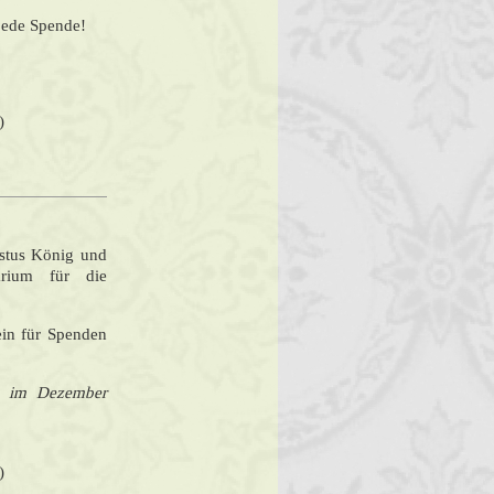
 jede Spende!
)
istus König und
darium für die
ein für Spenden
ls im Dezember
)