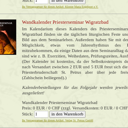
Stück:
Ihr Vertragspartner für diesen Artikel: Kloster Maria Engelport e.V.
Wandkalender Priesterseminar Wigratzbad
Im Kalendarium dieses Kalenders des Priesterseminars
Wigratzbad finden sie die täglichen liturgischen Feste un
Bild aus dem Seminarleben. Außerdem haben Sie mit de
Möglichkeit, etwas vom Jahresrhythmus des Pri
mitzubekommen, da einige Daten aus dem Seminaralltag da
sind wie z. B. Exerzitien, Weihedaten, Prüfungszeiten, Ausfl
(Der Kalender ist kostenlos, da der Selbstkostenpreis d
nach Versandart zwischen 2 EUR und 5 EUR freut sich di
Priesterbruderschaft St. Petrus aber über jede frei
(Zahlschein beiliegend).)
Kalenderbestellungen für das Folgejahr werden jewei
ausgeliefert!
Wandkalender Priesterseminar Wigratzbad
Preis: 0 EUR / 0 CHF (zzgl. Versandkosten: 0 EUR / 0 CHF
Stück:
Ihr Vertragspartner für diesen Artikel: Verlag St. Petrus GmbH