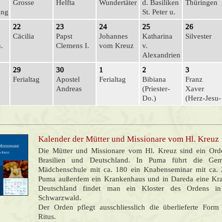
Grosse
Helfta
Wundertäter
d. Basiliken
Thüringen
ung
St. Peter u.
Paul
22
23
24
25
26
Cäcilia
Papst
Johannes
Katharina
Silvester
.
Clemens I.
vom Kreuz
v.
Alexandrien
29
30
1
2
3
Ferialtag
Apostel
Ferialtag
Bibiana
Franz
Andreas
(Prie­ster-
Xaver
Do.)
(Herz-Jesu-
Fr.)
Kalender der Mütter und Missionare vom Hl. Kreuz
Die Mütter und Missionare vom Hl. Kreuz sind ein Orde
Brasilien und Deutschland. In Puma führt die Geme
Mädchenschule mit ca. 180 ein Knabenseminar mit ca. 
Puma außerdem ein Krankenhaus und in Dareda eine Kran
Deutschland findet man ein Kloster des Ordens i
Schwarzwald.
Der Orden pflegt ausschliesslich die überlieferte For
Ritus.