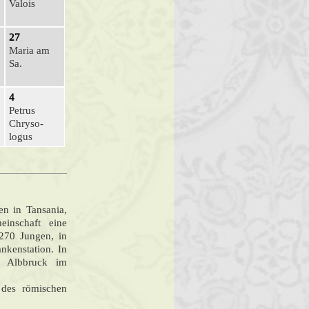
Valois
27
Maria am
Sa.
4
Petrus
Chryso­
logus
(Herz-Mar
...
n in Tansania,
inschaft eine
270 Jungen, in
kenstation. In
n Albbruck im
m des römischen