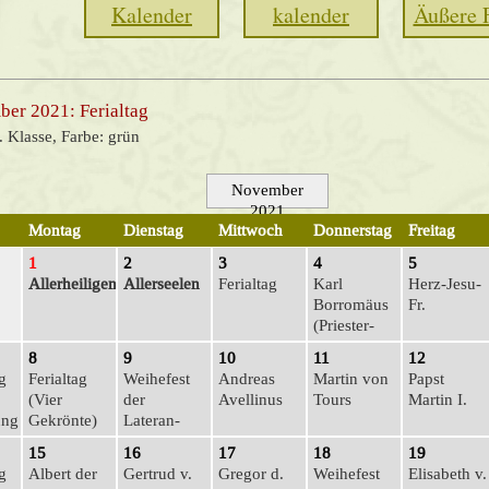
Kalender
kalender
Äußere 
ber 2021: Ferialtag
4. Klasse, Farbe: grün
November
2021
Montag
Dienstag
Mittwoch
Donnerstag
Freitag
1
2
3
4
5
Allerheiligen
Allerseelen
Ferialtag
Karl
Herz-Jesu-
Borromäus
Fr.
(Prie­ster-
Do.)
8
9
10
11
12
g
Ferialtag
Weihefest
Andreas
Martin von
Papst
(Vier
der
Avellinus
Tours
Martin I.
ung
Gekrönte)
Lateran­
basilika
15
16
17
18
19
g
Albert der
Gertrud v.
Gregor d.
Weihefest
Elisabeth v.