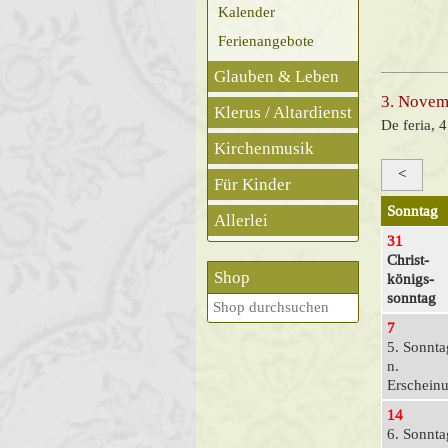
Kalender
Ferienangebote
Glauben & Leben
3. Novem
Klerus / Altardienst
De feria, 
Kirchenmusik
<
Für Kinder
Sonntag
Allerlei
31
Christ­
Shop
königs­
sonntag
7
5. Sonnta
n.
Erschein
14
6. Sonnta