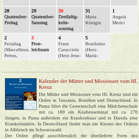
28
29
30
31
1
Quatember-
Quatember-
Dreifaltig­
Maria
Angela
Freitag
Samstag
keits­
Königin
Merici
sonntag
2
3
4
5
Ferialtag
Fron­
Franz
Bonifatius
(Marcellinus,
leichnam
Caracciolo
(Herz-
Petrus,
(Herz-Jesu-
Mariä-
Erasmus)
Fr.)
Sühne-Sa.)
Kalender der Mütter und Missionare vom Hl.
Kreuz
Die Mütter und Missionare vom Hl. Kreuz sind ein
Orden in Tansania, Brasilien und Deutschland. In
Puma führt die Gemeinschaft eine Mädchenschule
mit ca. 180 ein Knabenseminar mit ca. 270
Jungen, in Puma außerdem ein Krankenhaus und in Dareda eine
Krankenstation. In Deutschland findet man ein Kloster des Ordens
in Albbruck im Schwarzwald.
Der Orden pflegt ausschliesslich die überlieferte Form des