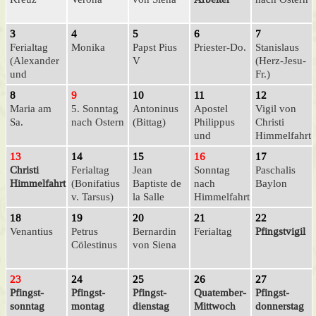
3
4
5
6
7
Ferialtag
Monika
Papst Pius
Prie­ster-Do.
Stanislaus
(Alexander
V
(Herz-Jesu-
und
Fr.)
Gefährten)
8
9
10
11
12
Maria am
5. Sonntag
Antoninus
Apostel
Vigil von
Sa.
nach Ostern
(Bittag)
Philippus
Christi
und
Himmelfahrt
Jakobus
(Bittag)
13
14
15
16
17
(Bittag)
Christi
Ferialtag
Jean
Sonntag
Paschalis
Himmelfahrt
(Bonifatius
Baptiste de
nach
Baylon
v. Tarsus)
la Salle
Himmelfahrt
18
19
20
21
22
Venantius
Petrus
Bernardin
Ferialtag
Pfingst­vigil
Cölestinus
von Siena
23
24
25
26
27
Pfingst­
Pfingst­
Pfingst­
Quatember-
Pfingst­
sonntag
montag
dienstag
Mittwoch
donnerstag