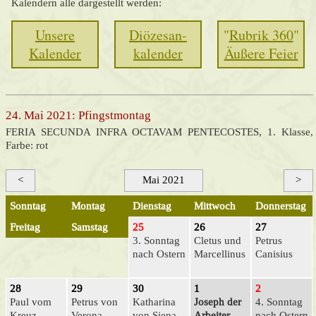
Kalendern alle dargestellt werden:
Unsere
Diözesan-
"
Rubrik 360
"
Kalender
kalender
Äußere Feier
24. Mai 2021: Pfingst­montag
FERIA SECUNDA INFRA OCTAVAM PENTECOSTES, 1. Klasse,
Farbe: rot
<
Mai 2021
>
Sonntag
Montag
Dienstag
Mittwoch
Donnerstag
Freitag
Samstag
25
26
27
3. Sonntag
Cletus und
Petrus
nach Ostern
Marcellinus
Canisius
28
29
30
1
2
Paul vom
Petrus von
Katharina
Joseph der
4. Sonntag
Kreuz
Verona
von Siena
Arbeiter
nach Ostern